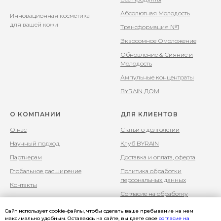
Абсолютная Молодость
Инновационная косметика
для вашей кожи
Трансформация №1
Экзосомное Омоложение
Обновление & Сияние и
Молодость
Ампульные концентраты
BYRAIN ДОМ
О КОМПАНИИ
ДЛЯ КЛИЕНТОВ
О нас
Статьи о долголетии
Научный подход
Клуб BYRAIN
Партнерам
Доставка и оплата, оферта
Глобальное расширение
Политика обработки
персональных данных
Контакты
Согласие на обработку
персональных данных
Сайт использует cookie-файлы, чтобы сделать ваше пребывание на нем
максимально удобным. Оставаясь на сайте, вы даете свое
согласие на